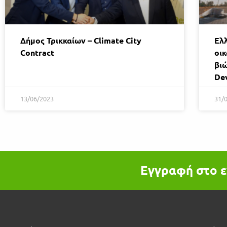
Δήμος Τρικκαίων – Climate City
Ελ
Contract
οικ
βι
De
13/06/2023
31/
Εγγραφή στο ε