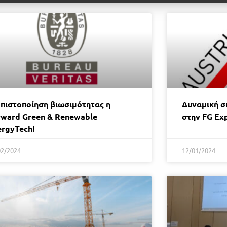
 πιστοποίηση βιωσιμότητας η
Δυναμική σ
rward Green & Renewable
στην FG Ex
ergyTech!
02/2024
12/01/2024